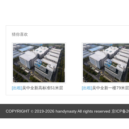
猜你喜欢
[出租]
吴中全新高标准51米层
[出租]
吴中全新一楼79米
高出租
厂房出租
COPYRIGHT
2019-2026 handynasty All rights reserved
京ICP备2
©