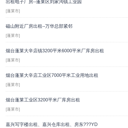
出租电子厂房--蓬莱区刘家沟镇工业园
[蓬莱市]
磁山附近厂房出租--万华总部紧邻
[蓬莱市]
烟台蓬莱大辛店镇3200平米6000平米厂库房出租
[蓬莱市]
烟台蓬莱大辛店工业区7000平米工业用地出租
[蓬莱市]
烟台蓬莱工业区3200平米厂库房出租
[蓬莱市]
嘉兴写字楼出租、嘉兴仓库出租、房东???YD