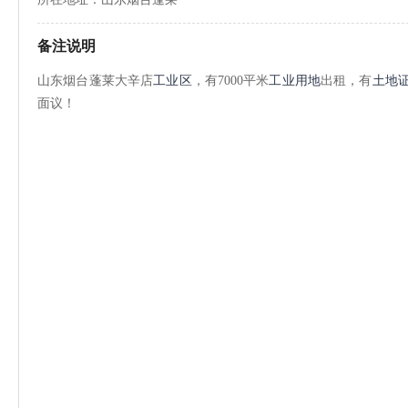
备注说明
山东烟台蓬莱大辛店
工业区
，有7000平米
工业用地
出租，有
土地
面议！