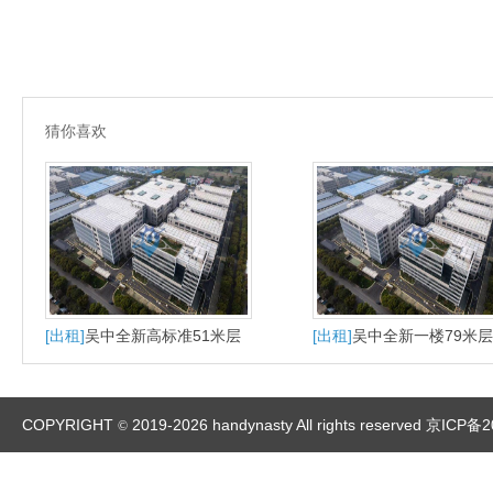
猜你喜欢
[出租]
吴中全新高标准51米层
[出租]
吴中全新一楼79米
高出租
厂房出租
COPYRIGHT
2019-2026 handynasty All rights reserved
京ICP备2
©