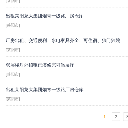
[莱阳市]
出租莱阳龙大集团烟青一级路厂房仓库
[莱阳市]
厂房出租、交通便利、水电家具齐全、可住宿、独门独院
[莱阳市]
双层楼对外招租已装修完可当展厅
[莱阳市]
出租莱阳龙大集团烟青一级路厂房仓库
[莱阳市]
1
2