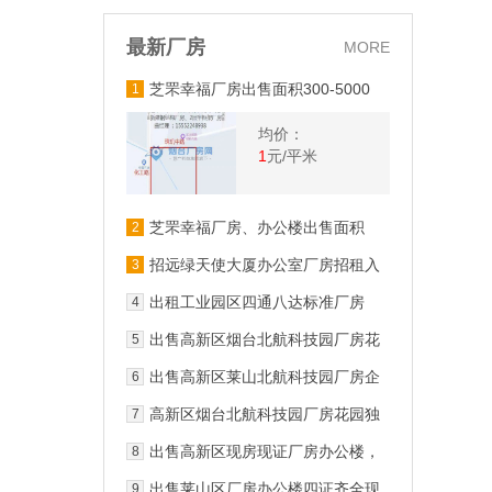
最新厂房
MORE
芝罘幸福厂房出售面积300-5000
1
平均有 可定制 可贷款钢结构厂
房、框架厂房
均价：
1
元/平米
芝罘幸福厂房、办公楼出售面积
2
300-5000平均有 可贷款钢结构厂
房、框架厂房
招远绿天使大厦办公室厂房招租入
3
驻有免租期和优惠政策
出租工业园区四通八达标准厂房
4
出售高新区烟台北航科技园厂房花
5
园独栋办公楼海景办公现房现证
出售高新区莱山北航科技园厂房企
6
业独栋办公楼海景办公楼300-
3000平，开年钜惠
高新区烟台北航科技园厂房花园独
7
栋办公楼出租出售价格优惠欢迎咨
询！
出售高新区现房现证厂房办公楼，
8
开年钜惠，欢迎咨询！
出售莱山区厂房办公楼四证齐全现
9