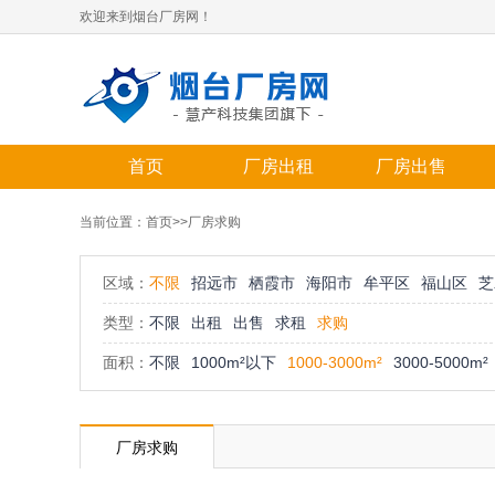
欢迎来到烟台厂房网！
首页
厂房出租
厂房出售
当前位置：
首页
>>厂房求购
区域：
不限
招远市
栖霞市
海阳市
牟平区
福山区
芝
类型：
不限
出租
出售
求租
求购
面积：
不限
1000m²以下
1000-3000m²
3000-5000m²
厂房求购