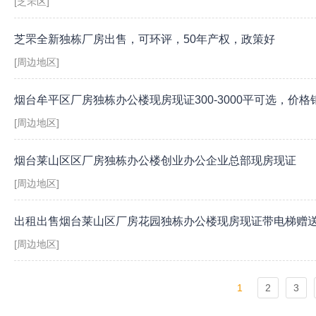
[芝罘区]
芝罘全新独栋厂房出售，可环评，50年产权，政策好
[周边地区]
烟台牟平区厂房独栋办公楼现房现证300-3000平可选，价格
[周边地区]
烟台莱山区区厂房独栋办公楼创业办公企业总部现房现证
[周边地区]
出租出售烟台莱山区厂房花园独栋办公楼现房现证带电梯赠
[周边地区]
1
2
3