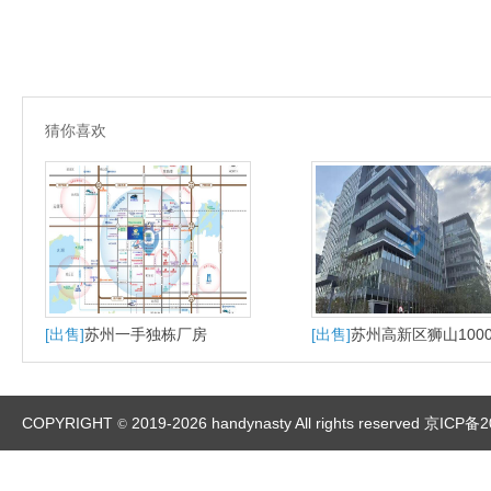
猜你喜欢
[出售]
苏州一手独栋厂房
[出售]
苏州高新区狮山100
大平层户型适合研发办公
产
COPYRIGHT
2019-2026 handynasty All rights reserved
京ICP备2
©