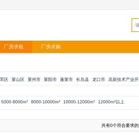
厂房求租
厂房求购
罘区
莱山区
莱州市
莱阳市
蓬莱市
长岛县
龙口市
高新技术产业开
5000-8000m²
8000-10000m²
10000-12000m²
12000m²以上
共有0个符合要求