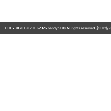
COPYRIGHT
2019-2026 handynasty All rights reserved
京ICP备2
©