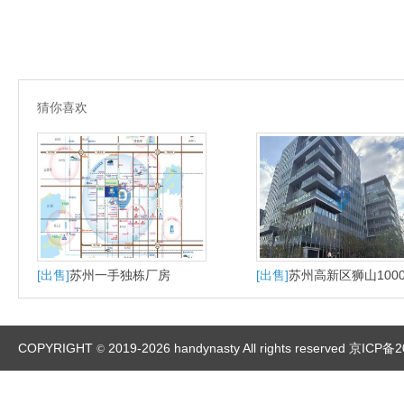
猜你喜欢
[出售]
苏州一手独栋厂房
[出售]
苏州高新区狮山100
大平层户型适合研发办公
产
COPYRIGHT
2019-2026 handynasty All rights reserved
京ICP备2
©