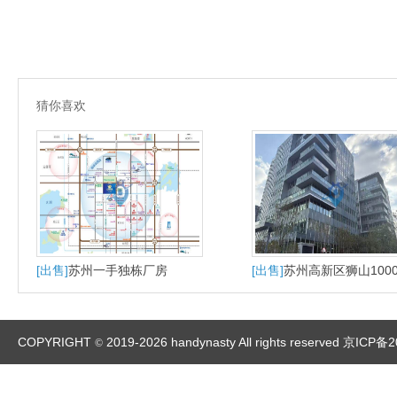
猜你喜欢
[出售]
苏州一手独栋厂房
[出售]
苏州高新区狮山100
大平层户型适合研发办公
产
COPYRIGHT
2019-2026 handynasty All rights reserved
京ICP备2
©