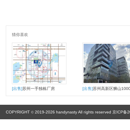
猜你喜欢
[出售]
苏州一手独栋厂房
[出售]
苏州高新区狮山100
大平层户型适合研发办公
产
COPYRIGHT
2019-2026 handynasty All rights reserved
京ICP备2
©