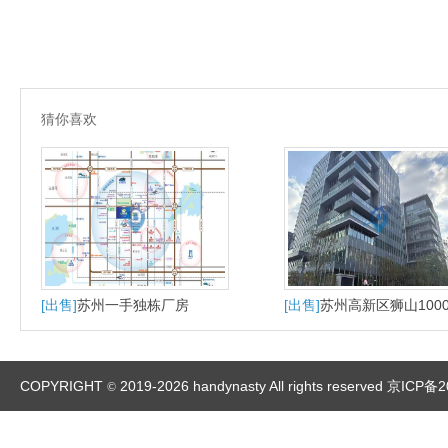
猜你喜欢
[出售]
苏州一手独栋厂房
[出售]
苏州高新区狮山100
大平层户型适合研发办公
产
COPYRIGHT
2019-2026 handynasty All rights reserved
京ICP备2
©