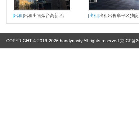
[出租]
出租出售烟台高新区厂
[出租]
出租出售牟平区独院
房、独栋办公楼。带超大院
房办公楼300-3000平可选
子，赠送空间多，开年钜惠！
房现证开年钜惠！
COPYRIGHT
2019-2026 handynasty All rights reserved
京ICP备2
©