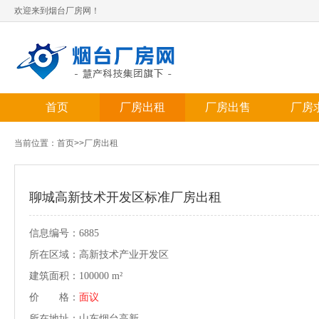
欢迎来到烟台厂房网！
首页
厂房出租
厂房出售
厂房
当前位置：
首页
>>
厂房出租
聊城高新技术开发区标准厂房出租
信息编号：6885
所在区域：高新技术产业开发区
建筑面积：100000 m²
价 格：
面议
所在地址：山东烟台高新