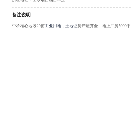
备注说明
中桥核心地段20亩
工业用地
，
土地证
房产证齐全，地上厂房5000