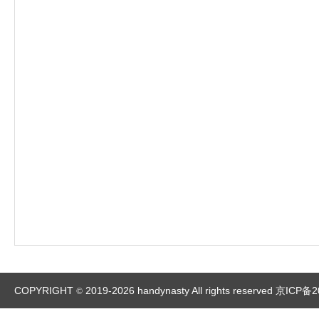
COPYRIGHT
2019-2026 handynasty All rights reserved
京ICP备2
©